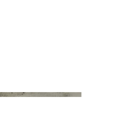
Titres
:
Championne Suisse Jeune
Championne Suisse
Album photos
Expositions
Pedigree
De l'Orée des Montagnes