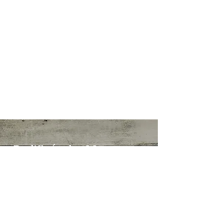
Championne Suisse Jeune
Album photos
Expositions
Pedigree
De l'Orée des Montagnes
Certifié "Insigne d'
Or
"
par la SCS/SKG
Elevage de chiens du St-Bernard