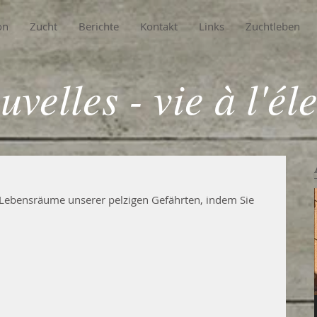
on
Zucht
Berichte
Kontakt
Links
Zuchtleben
uvelles - vie à l'él
Lebensräume unserer pelzigen Gefährten, indem Sie 