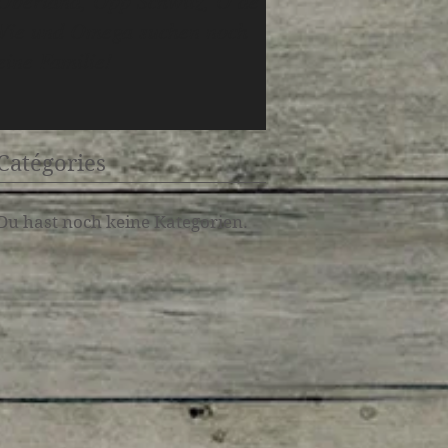
Oberland, Opp Schwiiz, O de
Wir erwarten Welpe
Vie und Omega suchen noch
Mitte November 202
eine Familie!
Catégories
Du hast noch keine Kategorien.