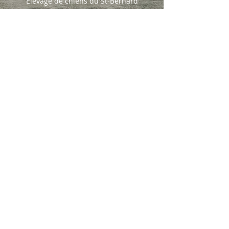
Elevage de chiens du St-Bernard
Membres de
rte des Montagnes 6
CH- 1261 Marchissy
Tél :
+41 79 513 1771
Nous parlons français. We